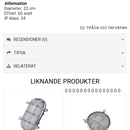
Information
Diameter: 22 cm
Effekt: 60 watt
IP-klass: 54
FRÅGA OSS OM VARAN
RECENSIONER (0)
TIPSA
RELATERAT
LIKNANDE PRODUKTER
0
0
0
0
0
0
0
0
0
0
0
0
0
0
0