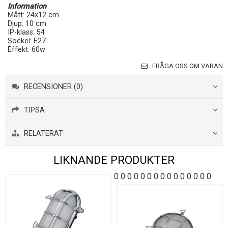
Information
Mått: 24x12 cm
Djup: 10 cm
IP-klass: 54
Sockel: E27
Effekt: 60w
FRÅGA OSS OM VARAN
RECENSIONER (0)
TIPSA
RELATERAT
LIKNANDE PRODUKTER
0
0
0
0
0
0
0
0
0
0
0
0
0
0
0