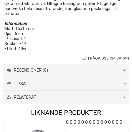
lykta med vikt och väl tilltagna beslag och galler. Ett gediget
hantverk i hela dess utförande, från glas och packningar till
armatur.
Information
Mått: 15x15 cm
Djup: 6 cm
IP-klass: 54
Sockel: E14
Effket: 40w
FRÅGA OSS OM VARAN
RECENSIONER (0)
TIPSA
RELATERAT
LIKNANDE PRODUKTER
0
0
0
0
0
0
0
0
0
0
0
0
0
0
0