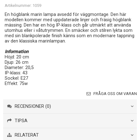
Artikelnummer:
1059
En högblank marin lampa avsedd för väggmontage. Den här
modellen kommer med uppdaterade linjer och fräsig högblank
mässing. Den har en hög IP-klass och går utmärkt att använda
utomhus eller i våtutrymmen. En smäcker och stilren lykta som
med sin blankpolerade finish känns som en modernare tappning
av den klassiska marinlampan.
Information
Höjd: 20 cm
Djup: 26 cm
Diameter: 20,5
IP-klass: 43
Sockel: E27
Effekt: 75w
FRÅGA OSS OM VARAN
RECENSIONER (0)
TIPSA
RELATERAT