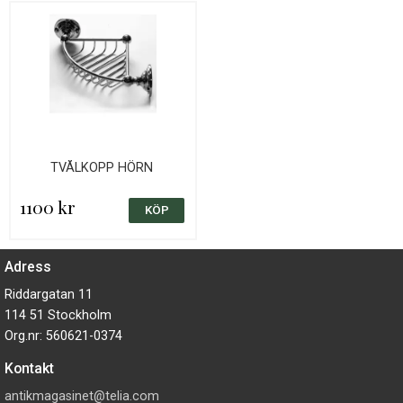
TVÅLKOPP HÖRN
1100 kr
Adress
Riddargatan 11
114 51 Stockholm
Org.nr: 560621-0374
Kontakt
antikmagasinet@telia.com