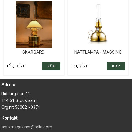
SKÄRGÅRD
NATTLAMPA - MÄSSING
1690 kr
1395 kr
Adress
Riddargatan 11
114 51 Stockholm
Org.nr: 560621-0374
Kontakt
antikmagasinet@telia.com