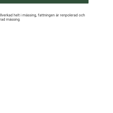
9
lverkad helt i mässing, fattningen är renpolerad och
erad mässing.