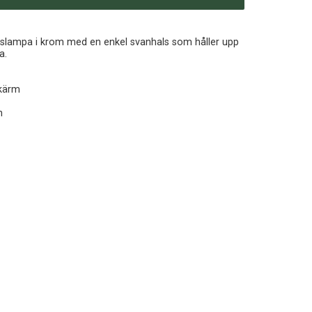
0
slampa i krom med en enkel svanhals som håller upp
a.
skärm
m