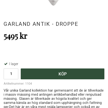
GARLAND ANTIK - DROPPE
5495 kr
I lager
KÖP
Artikelnummer:
1104
Vår unika Garland kollektion har gemensamt att de är tillverkade
i massiv mässing med antingen antikbehandlad eller renputsad
mässing.. Glasen är tillverkade av högsta kvalitet och ger
samma känsla av hög standard som upphängning och fattning
ger.Det här är en våra mest rejäla lampserier och också en av